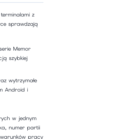
 terminalami z
yce sprawdzają
(serie Memor
ją szybkiej
raz wytrzymałe
m Android i
órych w jednym
ka, numer partii
 warunków pracy