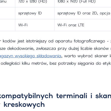
ranu
720 x 1280 (HD)
1080 x 1920 (Full HD)
sprzętowy 1D
sprzętowy 1D oraz 2D, opcja
Wi-Fi
Wi-Fi oraz LTE
 kodów jest istotniejszy od aparatu fotograficznego -
jsze dekodowanie, zwłaszcza przy dużej liczbie skanów
gazyn wysokiego składowania
, warto wybrać skaner l
 odległości kilku metrów, bez potrzeby sięgania do etyk
kompatybilnych terminali i ska
 kreskowych