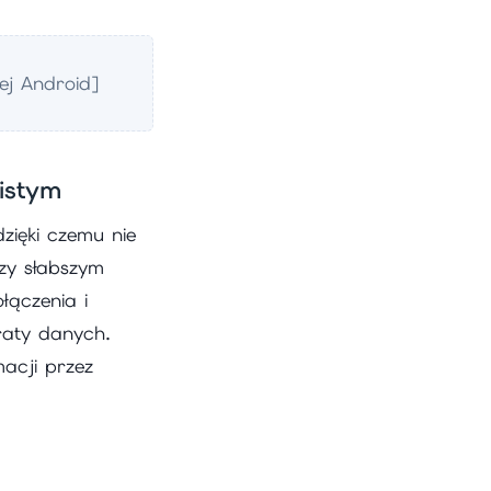
ej Android]
istym
zięki czemu nie
zy słabszym
łączenia i
raty danych.
acji przez