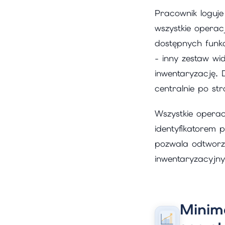
Pracownik loguje
wszystkie operac
dostępnych funkc
- inny zestaw wi
inwentaryzację. 
centralnie po str
Wszystkie operac
identyfikatorem 
pozwala odtworzy
inwentaryzacyjny
Minim