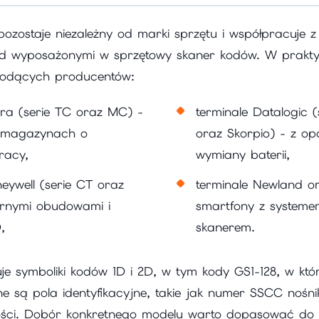
ozostaje niezależny od marki sprzętu i współpracuje z
d wyposażonymi w sprzętowy skaner kodów. W prakt
wiodących producentów:
bra (serie TC oraz MC) -
terminale Datalogic 
 magazynach o
oraz Skorpio) - z opc
racy,
wymiany baterii,
eywell (serie CT oraz
terminale Newland o
rnymi obudowami i
smartfony z systeme
,
skanerem.
uje symboliki kodów 1D i 2D, w tym kody GS1-128, w kt
 są pola identyfikacyjne, takie jak numer SSCC nośni
ści. Dobór konkretnego modelu warto dopasować do