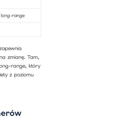
 long-range
 zapewnia
 na zmianę. Tam,
ong-range, który
iety z poziomu
nerów