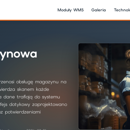
Moduły WMS
Galeria
Technol
zynowa
rzenosi obsługę magazynu na
twierdza skanem każde
 a dane trafiają do systemu
rfejs dotykowy zaprojektowano
z potwierdzeniami