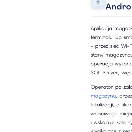
Andro
Aplikacja magaz
terminalu lub sm
- przez sieć Wi
stany magazynow
operacja wykonan
SQL Server, więc
Operator po zalo
magazynu
, prze
lokalizacji, a sk
właściwego miejs
i wskazuje kolejn
wynikające z rę