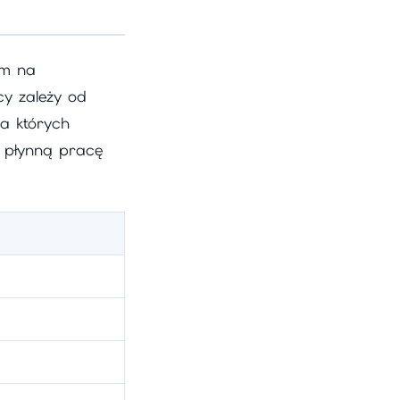
ym na
cy zależy od
na których
 płynną pracę