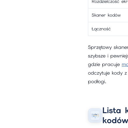
Rozdzielczość ek
Skaner kodów
Łączność
Sprzętowy skaner
szybsze i pewnie
gdzie pracuje
ma
odczytuje kody z
podłogi.
Lista 
kodów