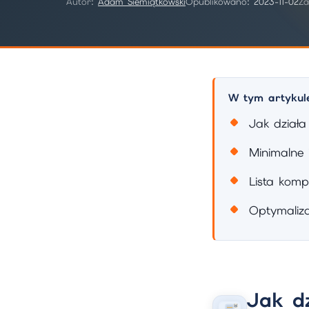
Autor:
Adam Siemiątkowski
Opublikowano:
2023-11-02
Za
W tym artykul
Jak dział
Minimalne
Lista komp
Optymaliza
Jak d