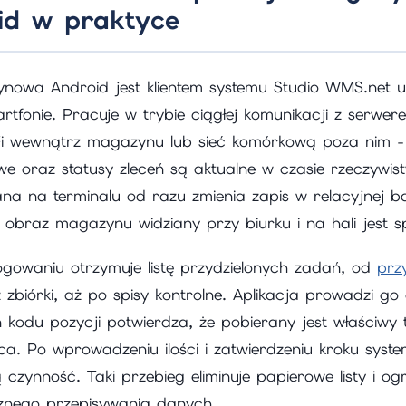
id w praktyce
ynowa Android jest klientem systemu Studio WMS.net
artfonie. Pracuje w trybie ciągłej komunikacji z serw
-Fi wewnątrz magazynu lub sieć komórkową poza nim -
e oraz statusy zleceń są aktualne w czasie rzeczywis
a na terminalu od razu zmienia zapis w relacyjnej ba
 obraz magazynu widziany przy biurku i na hali jest s
gowaniu otrzymuje listę przydzielonych zadań, od
prz
z zbiórki, aż po spisy kontrolne. Aplikacja prowadzi g
an kodu pozycji potwierdza, że pobierany jest właściwy
ca. Po wprowadzeniu ilości i zatwierdzeniu kroku system
ą czynność. Taki przebieg eliminuje papierowe listy i o
cznego przepisywania danych.