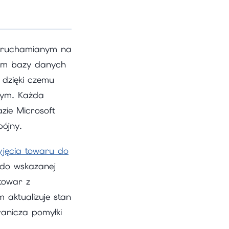
 uruchamianym na
erem bazy danych
 dzięki czemu
tym. Każda
zie Microsoft
pójny.
yjęcia towaru do
o do wskazanej
 towar z
 aktualizuje stan
granicza pomyłki