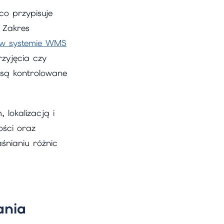
co przypisuje
 Zakres
w w systemie WMS
rzyjęcia czy
 są kontrolowane
lokalizacją i
ości oraz
śnianiu różnic
ania