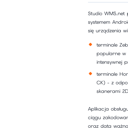
Studio WMS.net p
systemem Androi
się urządzenia 
terminale Ze
popularne w
intensywnej p
terminale Hon
CK) - z odpo
skanerami 2D
Aplikacja obsług
ciągu zakodowane
oraz data ważno