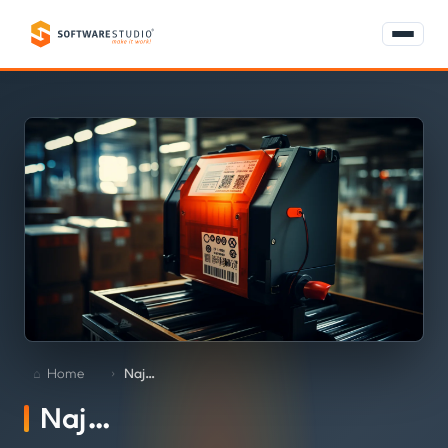
Home
Naj…
Naj…