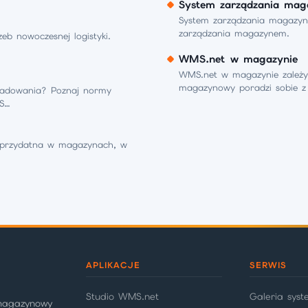
System zarządzania m
System zarządzania magazyn
zarządzania magazynem.
 nowoczesnej logistyki.
WMS.net w magazynie
WMS.net w magazynie zależy 
magazynowy poradzi sobie z 
ładowania? Poznaj normy
MS…
ie przydatna w magazynach, w
APLIKACJE
SERWIS
Studio WMS.net
Galeria sys
 magazynowy