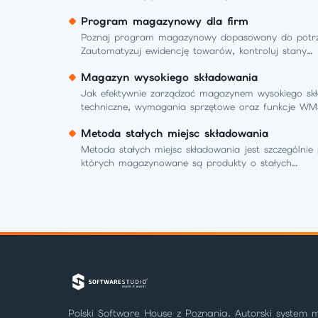
Program magazynowy dla firm
Poznaj program magazynowy dopasowany do potrzeb
Zautomatyzuj ewidencję towarów, kontroluj stany…
Magazyn wysokiego składowania
Jak efektywnie zarządzać magazynem wysokiego sk
techniczne, wymagania sprzętowe oraz funkcje W
Metoda stałych miejsc składowania
Metoda stałych miejsc składowania jest szczególn
których magazynowane są produkty o stałych…
Polski Software House z Poznania. Autorski system