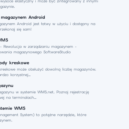
 wysoce elastyczny i może być zintegrowany z innymi
gazynie.
a magazynem Android
azynem Android jest łatwy w użyciu i dostępny na
rzekonaj się sam!
WMS
 Rewolucja w zarządzaniu magazynem -
wania magazynowego SoftwareStudio
ody kreskowe
reskowe może obsłużyć dowolną liczbę magazynów.
rdzo korzystnej…
gazynu
gazynu w systemie WMS.net. Poznaj rejestrację
wej na terminalach…
ystemie WMS
gement System) to potężne narzędzie, które
zynem.