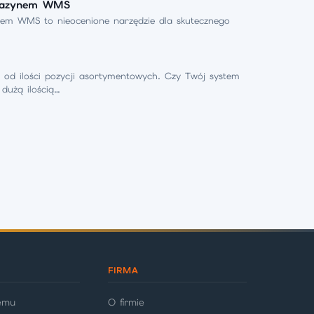
agazynem WMS
em WMS to nieocenione narzędzie dla skutecznego
od ilości pozycji asortymentowych. Czy Twój system
dużą ilością…
FIRMA
temu
O firmie