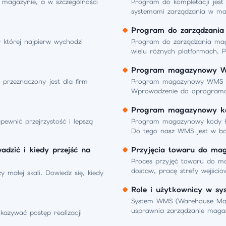
magazynie, a w szczególności
Program do kompletacji jest
systemami zarządzania w ma
Program do zarządzani
 której najpierw wychodzi
Program do zarządzania mag
wielu różnych platformach. P
Program magazynowy 
przeznaczony jest dla firm
Program magazynowy WMS -
Wprowadzenie do oprogramo
Program magazynowy k
nić przejrzystość i lepszą
Program magazynowy kody k
Do tego nasz WMS jest w ba
dzić i kiedy przejść na
Przyjęcia towaru do ma
Proces przyjęć towaru do ma
dostaw, pracę strefy wejścio
 małej skali. Dowiedz się, kiedy
Role i użytkownicy w s
System WMS (Warehouse Mana
usprawnia zarządzanie maga
azywać postęp realizacji