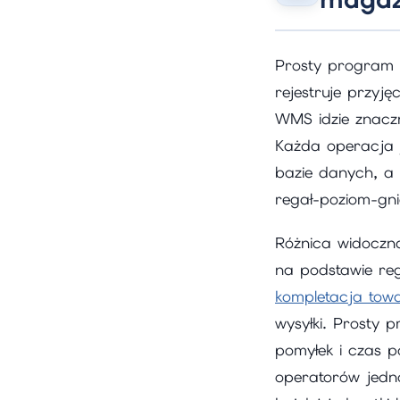
Prosty program m
rejestruje przyj
WMS idzie znaczn
Każda operacja 
bazie danych, a
regał-poziom-gn
Różnica widoczna
na podstawie reg
kompletacja tow
wysyłki. Prosty 
pomyłek i czas p
operatorów jedno