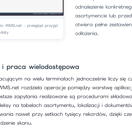
odnalezienie konkretne
asortymencie lub prze
otwiera pełne zestawieni
io WMS.net - przegląd przyjęć
 daty
odłożenia.
i praca wielodostępowa
ującym na wielu terminalach jednocześnie liczy się cz
WMS.net rozdziela operacje pomiędzy warstwę aplikacj
stsze zapytania realizowane są procedurami składowa
eksy na tabelach asortymentu, lokalizacji i dokument
wania nawet przy setkach tysięcy rekordów, dzięki cz
dzenie skanu.