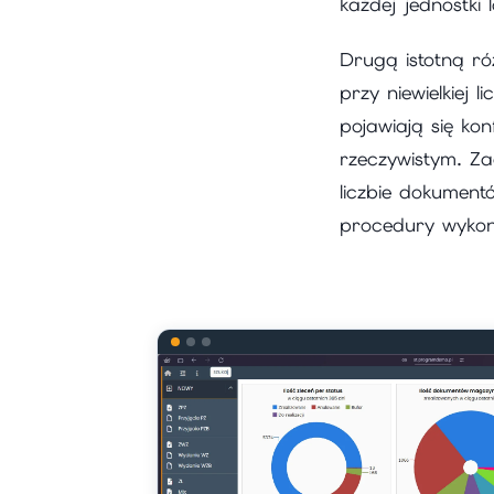
każdej jednostki l
Drugą istotną ró
przy niewielkiej
pojawiają się ko
rzeczywistym. Z
liczbie dokument
procedury wykon