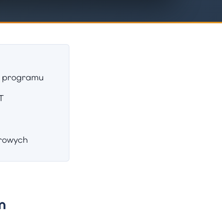
o programu
T
erowych
m