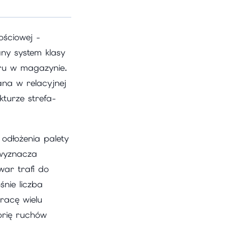
ościowej -
any system klasy
aru w magazynie.
na w relacyjnej
kturze strefa-
odłożenia palety
 wyznacza
war trafi do
śnie liczba
racę wielu
torię ruchów