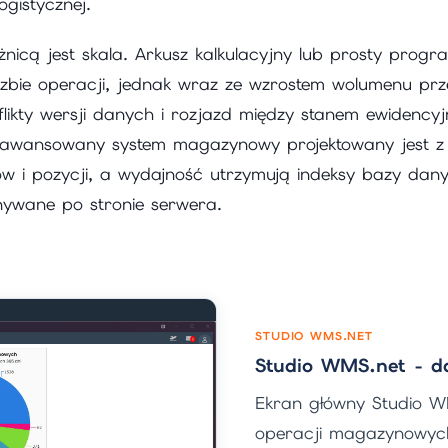
ogistycznej.
żnicą jest skala. Arkusz kalkulacyjny lub prosty prog
 liczbie operacji, jednak wraz ze wzrostem wolumenu pr
nflikty wersji danych i rozjazd między stanem ewidency
aawansowany system magazynowy projektowany jest z 
ów i pozycji, a wydajność utrzymują indeksy bazy dan
ywane po stronie serwera.
STUDIO WMS.NET
Studio WMS.net - d
Ekran główny Studio WM
operacji magazynowyc