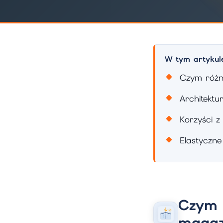
W tym artykul
Czym różn
Architekt
Korzyści 
Elastyczn
Czym 
magaz