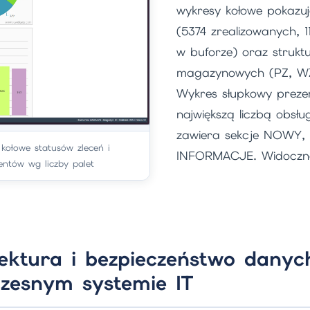
wykresy kołowe pokazuj
(5374 zrealizowanych, 1
w buforze) oraz struk
magazynowych (PZ, WZ,
Wykres słupkowy prezen
największą liczbą obsł
zawiera sekcje NOWY,
kołowe statusów zleceń i
INFORMACJE. Widoczna 
ntów wg liczby palet
tektura i bezpieczeństwo danyc
zesnym systemie IT