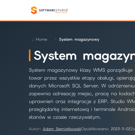
Home
System magazynowy
System magazy
System magazynowy klasy WMS porządkuje 
towar przez wszystkie etapy obsługi, opierają
danych Microsoft SQL Server. W odróżnieni
zapewnia adresację miejsc, pracę na kodach
uprawnień oraz integracje z ERP. Studio WM
przeglądarkę internetową i terminale Androi
stanów w czasie rzeczywistym.
Autor:
Adam Siemiątkowski
Opublikowano:
2023-11-02
Za