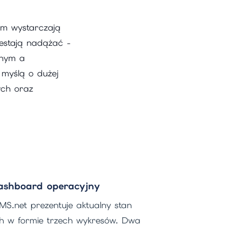
ram wystarczają
zestają nadążać -
jnym a
myślą o dużej
ych oraz
ashboard operacyjny
S.net prezentuje aktualny stan
h w formie trzech wykresów. Dwa