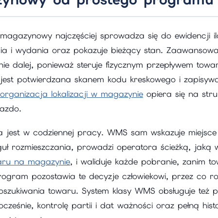
agazynowy najczęściej sprowadza się do ewidencji il
ęcia i wydania oraz pokazuje bieżący stan. Zaawansow
ie dalej, ponieważ steruje fizycznym przepływem tow
jest potwierdzana skanem kodu kreskowego i zapisywa
organizacja lokalizacji w magazynie
opiera się na stru
iazdo.
 jest w codziennej pracy. WMS sam wskazuje miejsce 
uł rozmieszczania, prowadzi operatora ścieżką, jaką
aru na magazynie
, i waliduje każde pobranie, zanim to
program pozostawia te decyzje człowiekowi, przez co ro
oszukiwania towaru. System klasy WMS obsługuje też p
cześnie, kontrolę partii i dat ważności oraz pełną his