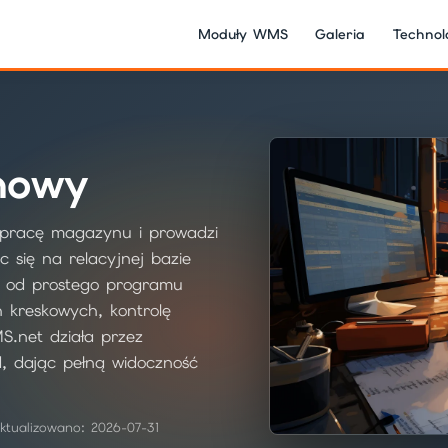
Moduły WMS
Galeria
Technol
nowy
pracę magazynu i prowadzi
c się na relacyjnej bazie
u od prostego programu
 kreskowych, kontrolę
S.net działa przez
d, dając pełną widoczność
ktualizowano: 2026-07-31