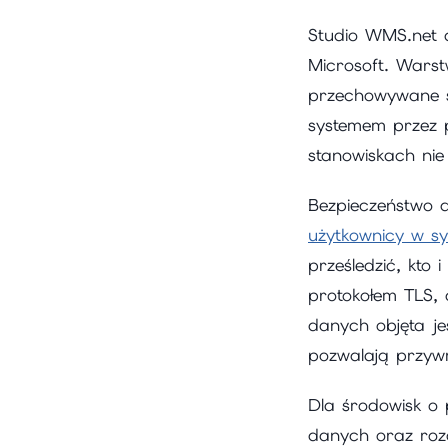
Studio WMS.net d
Microsoft. Warstw
przechowywane są
systemem przez p
stanowiskach ni
Bezpieczeństwo d
użytkownicy w s
prześledzić, kto
protokołem TLS, 
danych objęta j
pozwalają przyw
Dla środowisk o 
danych oraz rozd