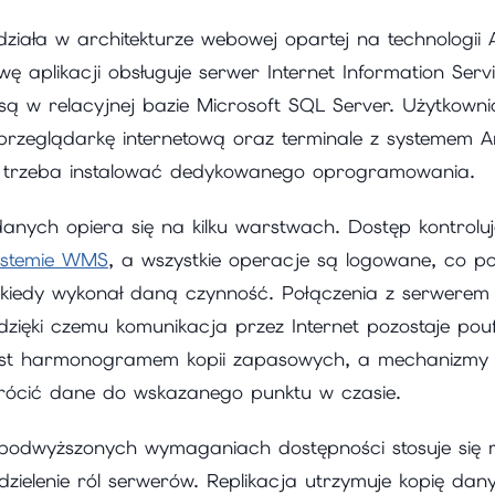
ziała w architekturze webowej opartej na technologii
ę aplikacji obsługuje serwer Internet Information Servi
 w relacyjnej bazie Microsoft SQL Server. Użytkownic
rzeglądarkę internetową oraz terminale z systemem A
e trzeba instalować dedykowanego oprogramowania.
anych opiera się na kilku warstwach. Dostęp kontrolu
ystemie WMS
, a wszystkie operacje są logowane, co p
 i kiedy wykonał daną czynność. Połączenia z serwere
dzięki czemu komunikacja przez Internet pozostaje po
est harmonogramem kopii zapasowych, a mechanizmy
rócić dane do wskazanego punktu w czasie.
podwyższonych wymaganiach dostępności stosuje się r
zielenie ról serwerów. Replikacja utrzymuje kopię d