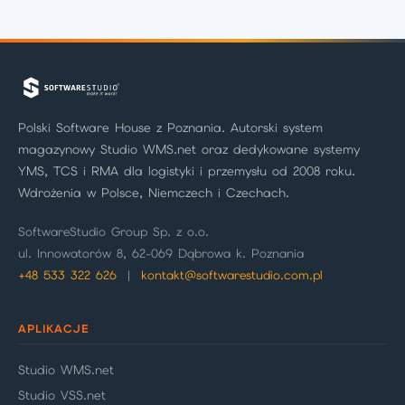
Polski Software House z Poznania. Autorski system
magazynowy Studio WMS.net oraz dedykowane systemy
YMS, TCS i RMA dla logistyki i przemysłu od 2008 roku.
Wdrożenia w Polsce, Niemczech i Czechach.
SoftwareStudio Group Sp. z o.o.
ul. Innowatorów 8, 62-069 Dąbrowa k. Poznania
+48 533 322 626
|
kontakt@softwarestudio.com.pl
APLIKACJE
Studio WMS.net
Studio VSS.net