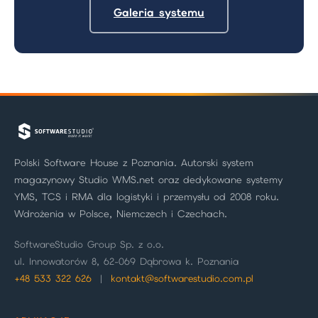
Galeria systemu
Polski Software House z Poznania. Autorski system
magazynowy Studio WMS.net oraz dedykowane systemy
YMS, TCS i RMA dla logistyki i przemysłu od 2008 roku.
Wdrożenia w Polsce, Niemczech i Czechach.
SoftwareStudio Group Sp. z o.o.
ul. Innowatorów 8, 62-069 Dąbrowa k. Poznania
+48 533 322 626
|
kontakt@softwarestudio.com.pl