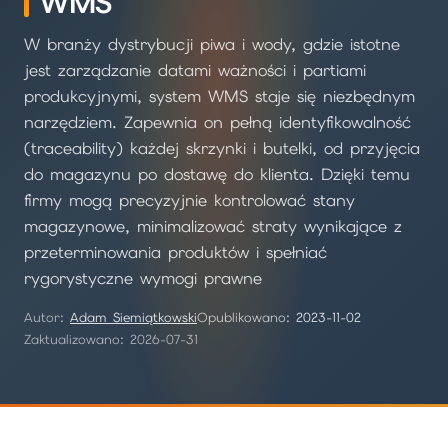
WMS
W branży dystrybucji piwa i wody, gdzie istotne
jest zarządzanie datami ważności i partiami
produkcyjnymi, system WMS staje się niezbędnym
narzędziem. Zapewnia on pełną identyfikowalność
(traceability) każdej skrzynki i butelki, od przyjęcia
do magazynu po dostawę do klienta. Dzięki temu
firmy mogą precyzyjnie kontrolować stany
magazynowe, minimalizować straty wynikające z
przeterminowania produktów i spełniać
rygorystyczne wymogi prawne
Autor:
Adam Siemiątkowski
Opublikowano:
2023-11-02
Zaktualizowano: 2026-07-31