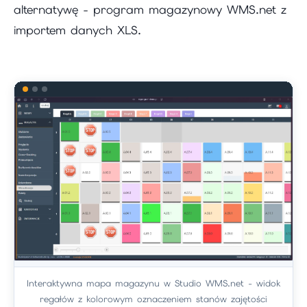
alternatywę - program magazynowy WMS.net z
importem danych XLS.
Interaktywna mapa magazynu w Studio WMS.net - widok
regałów z kolorowym oznaczeniem stanów zajętości