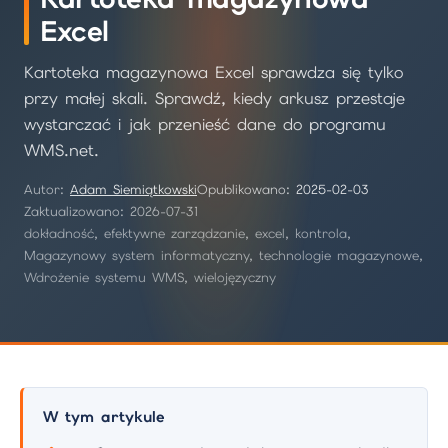
Excel
Kartoteka magazynowa Excel sprawdza się tylko
przy małej skali. Sprawdź, kiedy arkusz przestaje
wystarczać i jak przenieść dane do programu
WMS.net.
Autor:
Adam Siemiątkowski
Opublikowano:
2025-02-03
Zaktualizowano: 2026-07-31
dokładność, efektywne zarządzanie, excel, kontrola,
Magazynowy system informatyczny, technologie magazynowe,
Wdrożenie systemu WMS, wielojęzyczny
W tym artykule