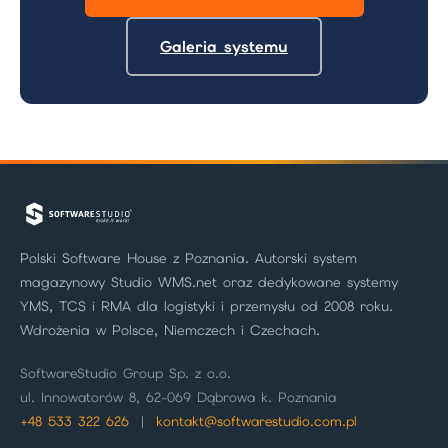
Galeria systemu
Polski Software House z Poznania. Autorski system
magazynowy Studio WMS.net oraz dedykowane systemy
YMS, TCS i RMA dla logistyki i przemysłu od 2008 roku.
Wdrożenia w Polsce, Niemczech i Czechach.
SoftwareStudio Group Sp. z o.o.
ul. Innowatorów 8, 62-069 Dąbrowa k. Poznania
+48 533 322 626
|
kontakt@softwarestudio.com.pl