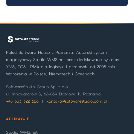
Polski Software House z Poznania. Autorski system
magazynowy Studio WMS.net oraz dedykowane systemy
YMS, TCS i RMA dla logistyki i przemysłu od 2008 roku.
Wdrożenia w Polsce, Niemczech i Czechach.
SoftwareStudio Group Sp. z o.o.
ul. Innowatorów 8, 62-069 Dąbrowa k. Poznania
+48 533 322 626
|
kontakt@softwarestudio.com.pl
APLIKACJE
Studio WMS.net