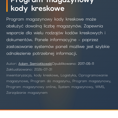
kody kreskowe
Program magazynowy kody kreskowe może
obsłużyć dowolną liczbę magazynów. Zapewnia
wsparcie dla wielu rodzajów kodów kreskowych i
dokumentów. Panele informacyjne - poprzez
zastosowanie systemów paneli możliwe jest szybkie
odnalezienie potrzebnej informacji.
Autor:
Adam Siemiątkowski
Opublikowano:
2017-05-11
Zaktualizowano: 2026-07-31
inwentaryzacja, kody kreskowe, Logistyka, Oprogramowanie
magazynowe, Program do magazynu, Program magazynowy,
Program magazynowy online, System magazynowy, WMS,
Zarządzanie magazynem