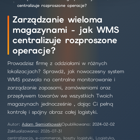
centralizuje rozproszone operacje?
Zarządzanie wieloma
magazynami - jak WMS
centralizuje rozproszone
operacje?
Prowadzisz firmę z oddziałami w różnych
lokalizacjach? Sprawdź, jak nowoczesny system
WMS pozwala na centralne monitorowanie i
zarządzanie zapasami, zamówieniami oraz
przepływem towarów we wszystkich Twoich
magazynach jednocześnie , dając Ci pełną
kontrolę i spójny obraz całej logistyki.
Autor:
Adam Siemiątkowski
Opublikowano:
2024-02-02
Zaktualizowano: 2026-07-31
centralizacja, e-commerce, koszty logistyki, Logistyka,