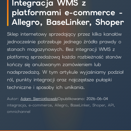
Integracja WMS z
platformami e-commerce -
Allegro, BaseLinker, Shoper
Sklep internetowy sprzedający przez kilka kanałów
jednocześnie potrzebuje jednego źródła prawdy o
stanach magazynowych. Bez integracji WMS z
platformą sprzedażową każda rozbieżność stanów
kończy się anulowanym zamówieniem lub
nadsprzedażą. W tym artykule wyjaśniamy podział
ról, punkty integracji oraz najczęstsze pułapki
techniczne i sposoby ich unikania.
Autor:
Adam Siemiątkowski
Opublikowano:
2026-06-04
integracja, e-commerce, Allegro, BaseLinker, Shoper, API,
omnichannel