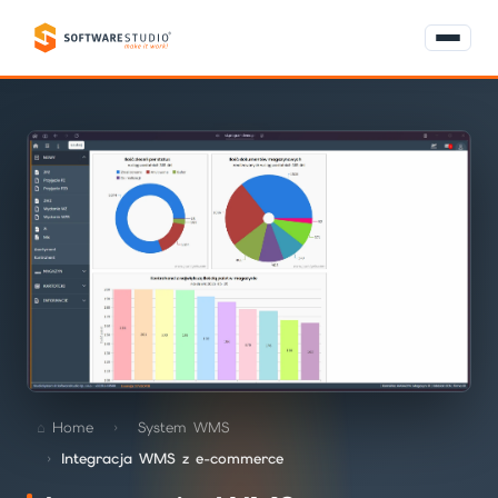
Home
System WMS
Integracja WMS z e-commerce