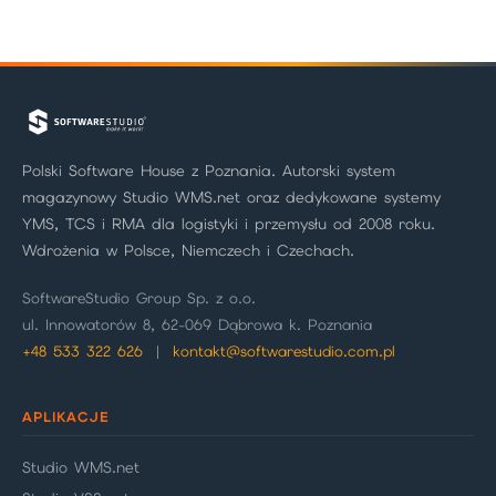
Polski Software House z Poznania. Autorski system
magazynowy Studio WMS.net oraz dedykowane systemy
YMS, TCS i RMA dla logistyki i przemysłu od 2008 roku.
Wdrożenia w Polsce, Niemczech i Czechach.
SoftwareStudio Group Sp. z o.o.
ul. Innowatorów 8, 62-069 Dąbrowa k. Poznania
+48 533 322 626
|
kontakt@softwarestudio.com.pl
APLIKACJE
Studio WMS.net