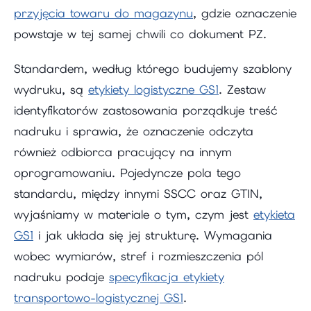
przyjęcia towaru do magazynu
, gdzie oznaczenie
powstaje w tej samej chwili co dokument PZ.
Standardem, według którego budujemy szablony
wydruku, są
etykiety logistyczne GS1
. Zestaw
identyfikatorów zastosowania porządkuje treść
nadruku i sprawia, że oznaczenie odczyta
również odbiorca pracujący na innym
oprogramowaniu. Pojedyncze pola tego
standardu, między innymi SSCC oraz GTIN,
wyjaśniamy w materiale o tym, czym jest
etykieta
GS1
i jak układa się jej strukturę. Wymagania
wobec wymiarów, stref i rozmieszczenia pól
nadruku podaje
specyfikacja etykiety
transportowo-logistycznej GS1
.