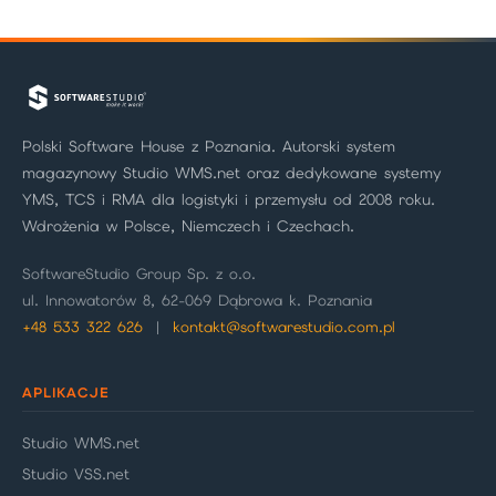
Polski Software House z Poznania. Autorski system
magazynowy Studio WMS.net oraz dedykowane systemy
YMS, TCS i RMA dla logistyki i przemysłu od 2008 roku.
Wdrożenia w Polsce, Niemczech i Czechach.
SoftwareStudio Group Sp. z o.o.
ul. Innowatorów 8, 62-069 Dąbrowa k. Poznania
+48 533 322 626
|
kontakt@softwarestudio.com.pl
APLIKACJE
Studio WMS.net
Studio VSS.net