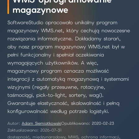
magazynowe
SoftwareStudio opracowało unikalny program
magazynowy WMS.net, który cechują nowoczesne
rozwiązania informatyczne. Dokładamy starań,
aby nasz program magazynowy WMS.net był w
pełni funkcjonalny i spełniał oczekiwania
wymagających użytkowników. A więc,
magazynowy program oznacza możliwość
integracji z automatyką magazynową i systemami
wizyjnymi (regały przesuwne, rotacyjne,
taśmociągi, pick-to-light, sortery, wagi).
Gwarantuje elastyczność, skalowalność i pełną
konfigurowalność według potrzeb logistyki.
Autor:
Adam Siemiątkowski
Opublikowano:
2020-02-23
Zaktualizowano: 2026-07-31
dostępność, międzynarodowy, MWS, ochrona informacji,