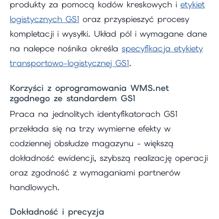
produkty za pomocą kodów kreskowych i
etykiet
logistycznych GS1
oraz przyspieszyć procesy
kompletacji i wysyłki. Układ pól i wymagane dane
na nalepce nośnika określa
specyfikacja etykiety
transportowo-logistycznej GS1
.
Korzyści z oprogramowania WMS.net
zgodnego ze standardem GS1
Praca na jednolitych identyfikatorach GS1
przekłada się na trzy wymierne efekty w
codziennej obsłudze magazynu - większą
dokładność ewidencji, szybszą realizację operacji
oraz zgodność z wymaganiami partnerów
handlowych.
Dokładność i precyzja