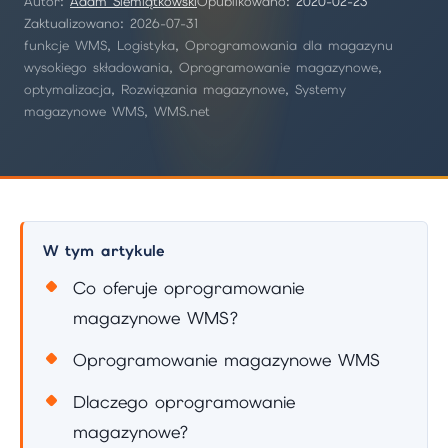
Autor:
Adam Siemiątkowski
Opublikowano:
2020-02-23
Zaktualizowano: 2026-07-31
funkcje WMS, Logistyka, Oprogramowania dla magazynu
wysokiego składowania, Oprogramowanie magazynowe,
optymalizacja, Rozwiązania magazynowe, Systemy
magazynowe WMS, WMS.net
W tym artykule
Co oferuje oprogramowanie
magazynowe WMS?
Oprogramowanie magazynowe WMS
Dlaczego oprogramowanie
magazynowe?