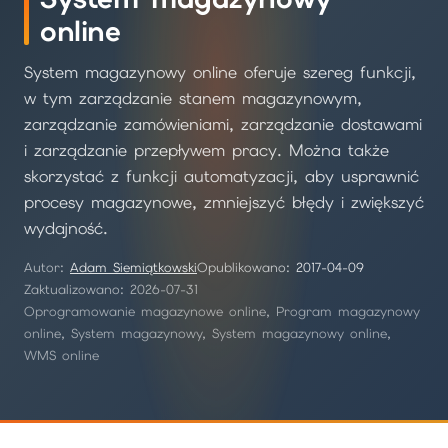
online
System magazynowy online oferuje szereg funkcji,
w tym zarządzanie stanem magazynowym,
zarządzanie zamówieniami, zarządzanie dostawami
i zarządzanie przepływem pracy. Można także
skorzystać z funkcji automatyzacji, aby usprawnić
procesy magazynowe, zmniejszyć błędy i zwiększyć
wydajność.
Autor:
Adam Siemiątkowski
Opublikowano:
2017-04-09
Zaktualizowano: 2026-07-31
Oprogramowanie magazynowe online, Program magazynowy
online, System magazynowy, System magazynowy online,
WMS online