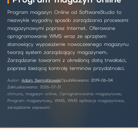
Program magazyn Online od SoftwareStudio to
niezwykle wygodny sposób zarządzania procesami
magazynowymi poprzez Internet. Oferowane
oprogramowanie WMS wraz ze sprzętem
stanowiący wyposażenie nowoczesnego magazynu
tworzą system zarządzający magazynem.
Zarządzanie towarami z określoną datą trwałości,
poprzez bieżącą kontrolę terminów przydatności.
Autor:
Adam Siemiątkowski
Opublikowano:
2019-06-04
Zaktualizowano: 2026-07-31
chmura, magazyn online, Oprogramowanie magazynowe,
Program magazynowy, WMS, WMS aplikacja magazynowa,
zarządzanie zapasami