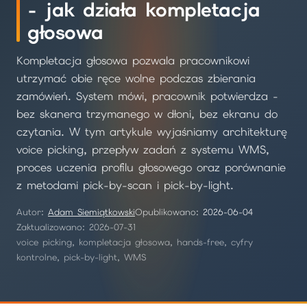
- jak działa kompletacja
głosowa
Kompletacja głosowa pozwala pracownikowi
utrzymać obie ręce wolne podczas zbierania
zamówień. System mówi, pracownik potwierdza -
bez skanera trzymanego w dłoni, bez ekranu do
czytania. W tym artykule wyjaśniamy architekturę
voice picking, przepływ zadań z systemu WMS,
proces uczenia profilu głosowego oraz porównanie
z metodami pick-by-scan i pick-by-light.
Autor:
Adam Siemiątkowski
Opublikowano:
2026-06-04
Zaktualizowano: 2026-07-31
voice picking, kompletacja głosowa, hands-free, cyfry
kontrolne, pick-by-light, WMS