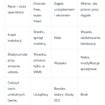
(hands-
Zajęte
Wolne, ale
Ręce i oczy
free,
urządzeniem
praca przy
operatora
eyes-
i ekranem
regale
free)
Średni,
Wysoki,
Koszt
sprzęt
Niski
okablowanie
instalacji
mobilny
lokalizacji
Elastyczność
Wysoka,
Niska,
przy
zmiana
Wysoka
modyfikacje
zmianie
tylko w
sprzętowe
układu
WMS
Odczyt
cech
Bardzo
unikalnych
Uciążliwy
dobry (kody
Brak
(serie,
2D)