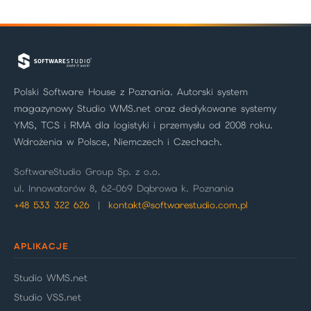
Polski Software House z Poznania. Autorski system
magazynowy Studio WMS.net oraz dedykowane systemy
YMS, TCS i RMA dla logistyki i przemysłu od 2008 roku.
Wdrożenia w Polsce, Niemczech i Czechach.
SoftwareStudio Group Sp. z o.o.
ul. Innowatorów 8, 62-069 Dąbrowa k. Poznania
+48 533 322 626
|
kontakt@softwarestudio.com.pl
APLIKACJE
Studio WMS.net
Studio VSS.net