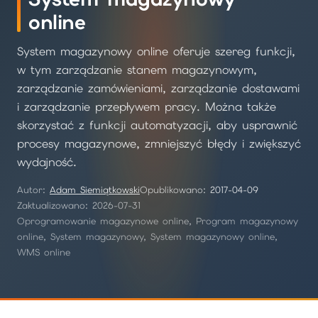
online
System magazynowy online oferuje szereg funkcji,
w tym zarządzanie stanem magazynowym,
zarządzanie zamówieniami, zarządzanie dostawami
i zarządzanie przepływem pracy. Można także
skorzystać z funkcji automatyzacji, aby usprawnić
procesy magazynowe, zmniejszyć błędy i zwiększyć
wydajność.
Autor:
Adam Siemiątkowski
Opublikowano:
2017-04-09
Zaktualizowano: 2026-07-31
Oprogramowanie magazynowe online, Program magazynowy
online, System magazynowy, System magazynowy online,
WMS online