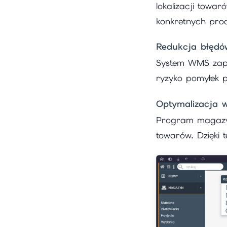
lokalizacji towar
konkretnych pro
Redukcja błęd
System WMS zapew
ryzyko pomyłek p
Optymalizacja 
Program magazyn
towarów. Dzięki 