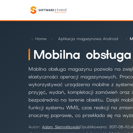
Home
Aplikacja magazynowa Android
M
Mobilna obsług
Mobilna obsługa magazynu pozwala na zwięks
elastyczności operacji magazynowych. Pra
wykorzystywać urządzenia mobilne z system
przyjęć, wydań, kompletacji zamówień oraz 
bezpośrednio na terenie obiektu. Dzięki mob
funkcji systemu WMS, czas reakcji na zmia
znacznej poprawie, co przekłada się na wyższ
Autor:
Adam Siemiątkowski
Opublikowano:
2017-05-11
Za