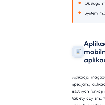
Obsługa m
System mo
Aplik
mobil
aplika
Aplikacja maga
specjalną aplika
istotnych funkcj
tablety czy sma