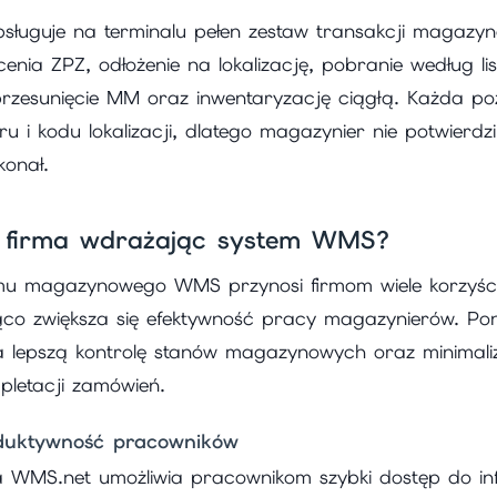
sługuje na terminalu pełen zestaw transakcji magazyn
enia ZPZ, odłożenie na lokalizację, pobranie według lis
 przesunięcie MM oraz inwentaryzację ciągłą. Każda 
 i kodu lokalizacji, dlatego magazynier nie potwierdzi 
konał.
e firma wdrażając system WMS?
mu magazynowego WMS przynosi firmom wiele korzyści
ąco zwiększa się efektywność pracy magazynierów. Po
lepszą kontrolę stanów magazynowych oraz minimaliz
pletacji zamówień.
duktywność pracowników
a WMS.net umożliwia pracownikom szybki dostęp do in