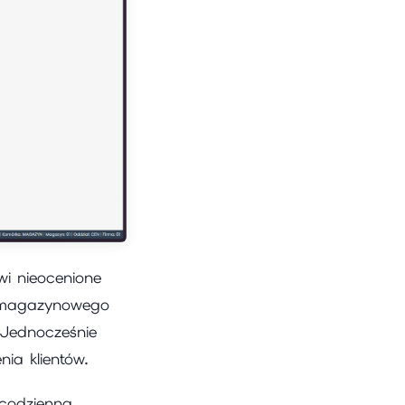
i nieocenione
u magazynowego
Jednocześnie
ia klientów.
codzienną