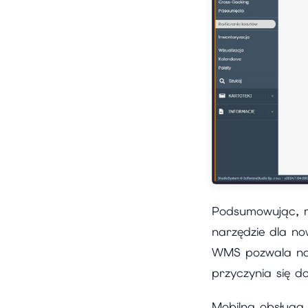
Podsumowując, mo
narzędzie dla n
WMS pozwala na 
przyczynia się d
Mobilna obsługa