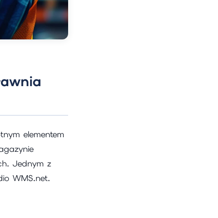
rawnia
totnym elementem
agazynie
ych. Jednym z
dio WMS.net.