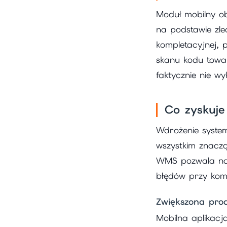
Moduł mobilny ob
na podstawie zlec
kompletacyjnej,
skanu kodu towaru
faktycznie nie wy
Co zyskuj
Wdrożenie syste
wszystkim znacz
WMS pozwala na 
błędów przy kom
Zwiększona pro
Mobilna aplikacj