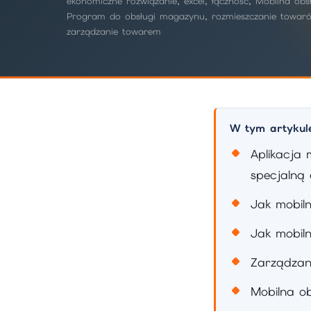
ekonomiczne rozwiązanie, excel, łączność, Mobilna o
Program do obsługi magazynu, rozmieszczanie towarów
zarządzanie towarem
W tym artykul
Aplikacja
specjalną 
Jak mobil
Jak mobil
Zarządza
Mobilna 