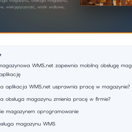
bsługa magazynu, obsługa magazynu,
, wielojęzyczność, wózki widłowe,
e
 magazynowa WMS.net zapewnia mobilną obsługę mag
aplikację
na aplikacja WMS.net usprawnia pracę w magazynie?
na obsługa magazynu zmienia pracę w firmie?
nie magazynem oprogramowanie
obsługa magazynu WMS