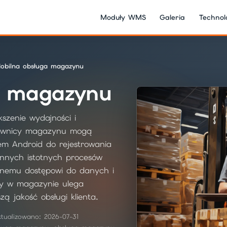
Moduły WMS
Galeria
Technol
obilna obsługa magazynu
a magazynu
zenie wydajności i
cownicy magazynu mogą
em Android do rejestrowania
innych istotnych procesów
ilnemu dostępowi do danych i
ny w magazynie ulega
ą jakość obsługi klienta.
ktualizowano: 2026-07-31