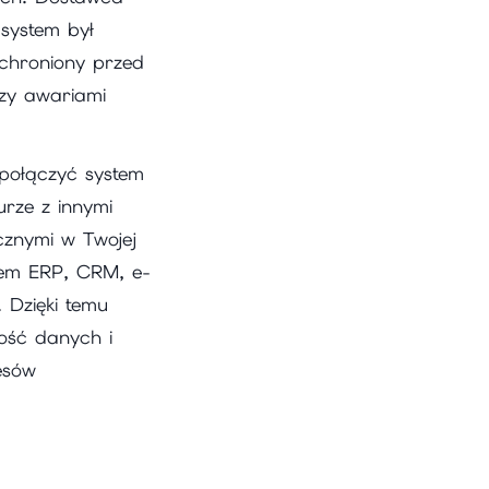
 system był
 chroniony przed
czy awariami
 połączyć system
ze z innymi
cznymi w Twojej
stem ERP, CRM, e-
. Dzięki temu
ość danych i
esów