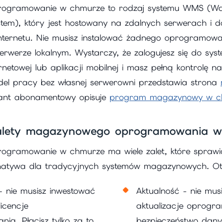
ogramowanie w chmurze to rodzaj systemu WMS (W
em), który jest hostowany na zdalnych serwerach i d
nternetu. Nie musisz instalować żadnego oprogramow
erwerze lokalnym. Wystarczy, że zalogujesz się do s
rnetowej lub aplikacji mobilnej i masz pełną kontrolę 
l pracy bez własnej serwerowni przedstawia strona
iant abonamentowy opisuje
program magazynowy w c
zalety magazynowego oprogramowania 
gramowanie w chmurze ma wiele zalet, które sprawiaj
rnatywa dla tradycyjnych systemów magazynowych. Oto 
 - nie musisz inwestować
Aktualność - nie mus
licencje
aktualizacje oprogr
a. Płacisz tylko za to,
bezpieczeństwo dan