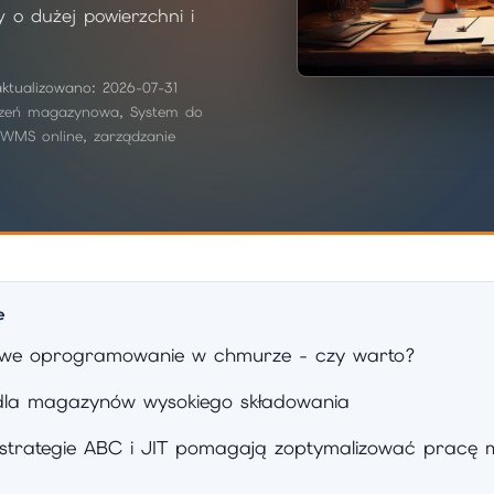
o dużej powierzchni i
aktualizowano: 2026-07-31
rzeń magazynowa, System do
 WMS online, zarządzanie
e
e oprogramowanie w chmurze - czy warto?
 dla magazynów wysokiego składowania
 strategie ABC i JIT pomagają zoptymalizować pracę