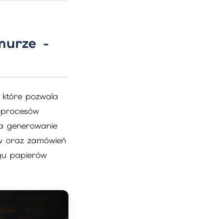
urze -
które pozwala
 procesów
a generowanie
ów oraz zamówień
gu papierów