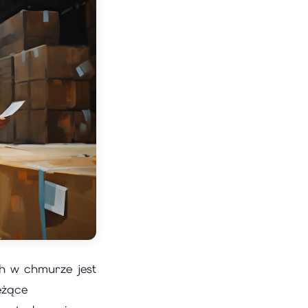
 w chmurze jest
eżące