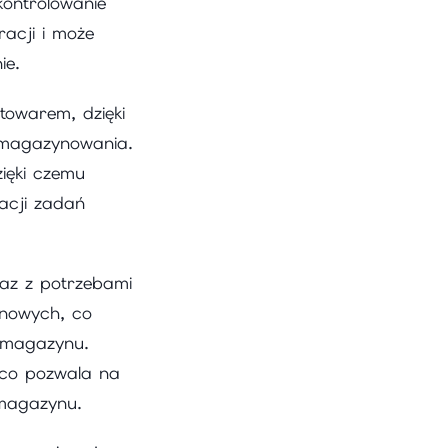
ontrolowanie
racji i może
ie.
owarem, dzięki
y magazynowania.
ięki czemu
acji zadań
raz z potrzebami
ynowych, co
 magazynu.
 co pozwala na
magazynu.