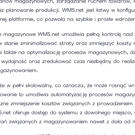
tanów magazynowych, zarządzanie ruchem towarów, k
z planowanie produkcji. WMS.net jest łatwy w konfigu
nej platformie, co pozwala na szybkie i proste wdrożen
magazynowe WMS.net umożliwia pełną kontrolę nad t
 stanie zminimalizować straty oraz zmniejszyć koszt
 także na optymalizację procesów magazynowych, dz
 wydajność oraz zredukować czas niezbędny do realiz
agazynowaniem.
że w pełni skalowalny, co oznacza, że może rosnąć w
owanie to umożliwia automatyzację procesów magaz
zne zmniejszenie kosztów związanych z prowadzeniem
net oferuje dostęp do systemu z dowolnego miejsca,
dań związanych z magazynowaniem nawet z dala od 