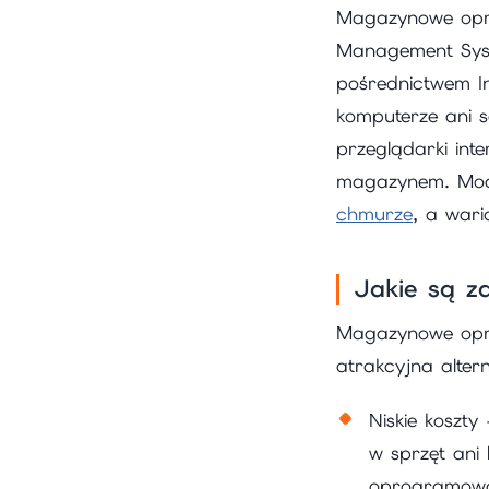
Magazynowe opr
Management Syst
pośrednictwem I
komputerze ani s
przeglądarki inte
magazynem. Mode
chmurze
, a war
Jakie są 
Magazynowe opro
atrakcyjna alte
Niskie koszty
w sprzęt ani 
oprogramowani