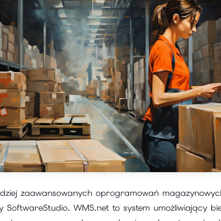
rdziej zaawansowanych oprogramowań magazynowych
 SoftwareStudio. WMS.net to system umożliwiający bi