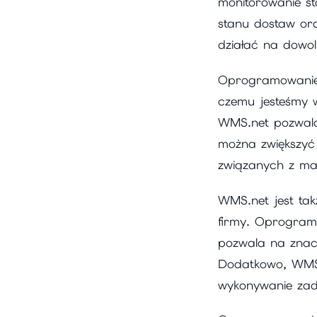
monitorowanie s
stanu dostaw ora
działać na dowol
Oprogramowanie 
czemu jesteśmy w
WMS.net pozwala
można zwiększyć
związanych z m
WMS.net jest tak
firmy. Oprogram
pozwala na znac
Dodatkowo, WMS.
wykonywanie za