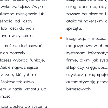
 wykorzystujesz. Zwykle
usługi dba o to, aby
aliczana miesięcznie lub
zawsze na bieżąco i
eżności od liczby
atakami hakerskimi 
lub ilości danych
sprzętu.
nych w systemie.
Integracja - możesz
 - możesz dostosować
magazynowy w chmur
oich potrzeb i
systemami informaty
Możesz wybrać funkcje,
firmie, takimi jak sy
Ciebie najważniejsze i
sklep czy księgowość
z tych, których nie
uzyskasz pełną spójn
 Możesz też łatwo
automatyzację proc
tem w razie wzrostu lub
biznesowych.
lności.
masz dostęp do systemu