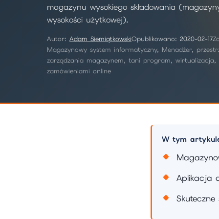
magazynu wysokiego składowania (magazyny 
wysokości użytkowej).
Autor:
Adam Siemiątkowski
Opublikowano:
2020-02-17
Z
Magazynowy system informatyczny, Menadżer, przest
zarządzania magazynem, tani program, wirtualizacja,
zamówieniami online
W tym artykul
Magazynow
Aplikacja
Skuteczne