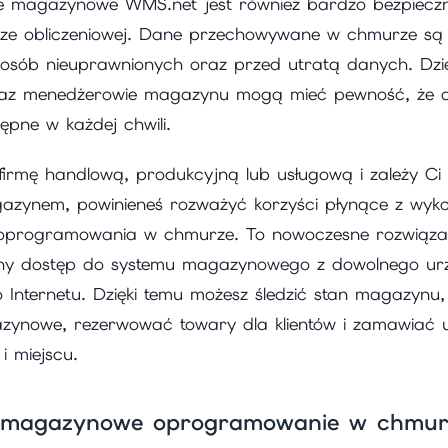
magazynowe WMS.net jest również bardzo bezpieczn
ze obliczeniowej. Dane przechowywane w chmurze są
osób nieuprawnionych oraz przed utratą danych. Dzię
raz menedżerowie magazynu mogą mieć pewność, że 
ępne w każdej chwili.
 firmę handlową, produkcyjną lub usługową i zależy C
azynem, powinieneś rozważyć korzyści płynące z wyko
rogramowania w chmurze. To nowoczesne rozwiązani
ny dostęp do systemu magazynowego z dowolnego ur
 Internetu. Dzięki temu możesz śledzić stan magazynu
ynowe, rezerwować towary dla klientów i zamawiać
i miejscu.
a magazynowe oprogramowanie w chmur