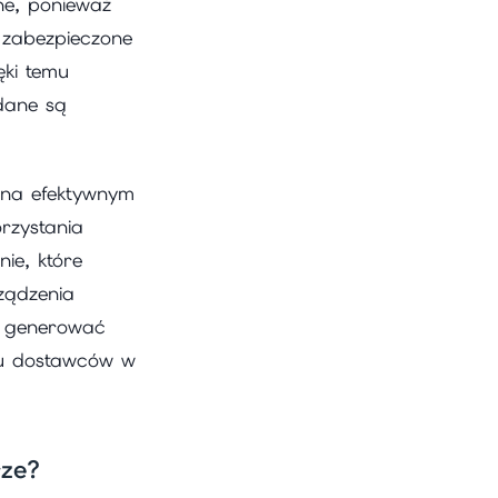
e, ponieważ
 zabezpieczone
ki temu
dane są
i na efektywnym
rzystania
e, które
ządzenia
, generować
 u dostawców w
ze?