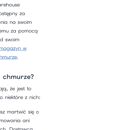
arehouse
ostępny za
ania na swoim
ystemu za pomocą
nad swoim
magazyn w
hmurze
.
w chmurze?
ą, że jest to
niektóre z nich:
isz martwić się o
amowania ani
ych. Dostawca