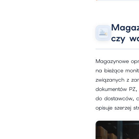
Magaz
czy w
Magazynowe opro
na bieżące moni
związanych z za
dokumentów PZ, 
do dostawców, c
opisuje szerzej 