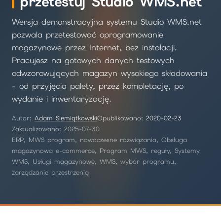
przetestuj Studio WMS.net
Wersja demonstracyjna systemu Studio WMS.net
pozwala przetestować oprogramowanie
magazynowe przez Internet, bez instalacji.
Pracujesz na gotowych danych testowych
odwzorowujących magazyn wysokiego składowania
- od przyjęcia palety, przez kompletację, po
wydanie i inwentaryzację.
Autor:
Adam Siemiątkowski
Opublikowano:
2020-02-23
Zaktualizowano: 2025-07-30
ERP, MWS program, nowoczesne rozwiązania, Obsługa
magazynowa e-commerce, Program MWS, reguły, Systemy
WMS, Usługi magazynowe, WMS, wybór programu,
zarządzanie przestrzenią