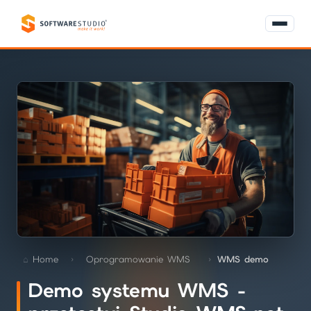
Home
Oprogramowanie WMS
WMS demo
Demo systemu WMS -