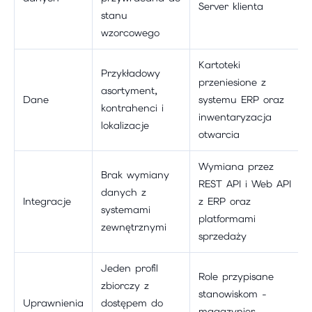
Server klienta
stanu
wzorcowego
Kartoteki
Przykładowy
przeniesione z
asortyment,
Dane
systemu ERP oraz
kontrahenci i
inwentaryzacja
lokalizacje
otwarcia
Wymiana przez
Brak wymiany
REST API i Web API
danych z
Integracje
z ERP oraz
systemami
platformami
zewnętrznymi
sprzedaży
Jeden profil
Role przypisane
zbiorczy z
stanowiskom -
Uprawnienia
dostępem do
magazynier,