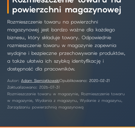
powierzchni magazynowej
Rozmieszczenie towaru na powierzchni
magazynowej jest bardzo ważne dla każdego
biznesu, który składuje towary. Odpowiednie
rozmieszczenie towaru w magazynie zapewnia
wydajne i bezpieczne przechowywanie produktów,
a także ułatwia ich szybką identyfikację i
dostępność dla pracowników.
Autor:
Adam Siemiątkowski
Opublikowano:
2020-02-21
Zaktualizowano: 2026-07-31
Rozmieszczanie towaru w magazynie, Rozmieszczenie towaru
w magazynie, Wydania z magazynu, Wydanie z magazynu,
Zarządzaniu powierzchnią magazynową